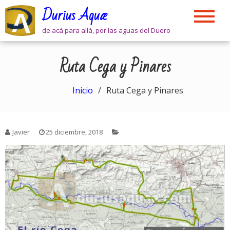
Skip
Durius Aquæ
to
content
de acá para allá, por las aguas del Duero
Ruta Cega y Pinares
Inicio
Ruta Cega y Pinares
Javier
25 diciembre, 2018