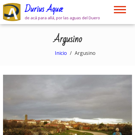
Skip
Durius Aquæ
to
content
de acá para allá, por las aguas del Duero
Argusino
Inicio
Argusino