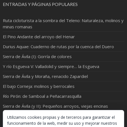
ENTRADAS Y PÁGINAS POPULARES
Ruta cicloturista a la sombra del Teleno: Naturaleza, molinos y
minas romanas
El Pino Andante del arroyo del Henar
Durius Aquae: Cuaderno de rutas por la cuenca del Duero
Sierra de Ávila (I): Gorría de colores
Y río Esgueva V: Valladolid y siempre… la Esgueva
Sierra de Ávila y Moraña, renacido Zapardiel
El bajo Corneja: molinos y berrocales
Río Pirón: de Samboal a Peñacarrasquilla
Sierra de Ávila (y II): Pequeños arroyos, viejas encinas
Por el río Luna, ¡que está en Babia!
Utilizamos cookies propias y de terceros para garantizar el
funcionamiento de la web, medir su uso y mejorar nuestros