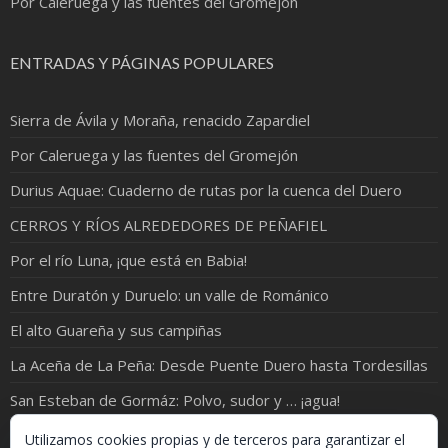
Por Caleruega y las fuentes del Gromejón
ENTRADAS Y PÁGINAS POPULARES
Sierra de Ávila y Moraña, renacido Zapardiel
Por Caleruega y las fuentes del Gromejón
Durius Aquae: Cuaderno de rutas por la cuenca del Duero
CERROS Y RÍOS ALREDEDORES DE PEÑAFIEL
Por el río Luna, ¡que está en Babia!
Entre Duratón y Duruelo: un valle de Románico
El alto Guareña y sus campiñas
La Aceña de La Peña: Desde Puente Duero hasta Tordesillas
San Esteban de Gormáz: Polvo, sudor y … ¡agua!
Donde el Carrión abraza al Curavacas
Utilizamos cookies propias y de terceros para garantizar el