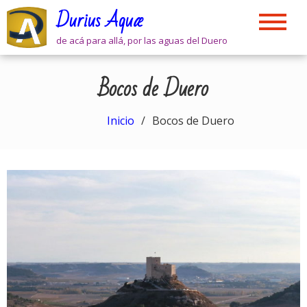
Skip
Durius Aquæ
to
content
de acá para allá, por las aguas del Duero
Bocos de Duero
Inicio
Bocos de Duero