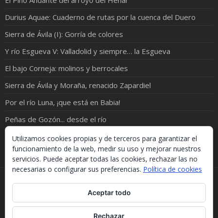
El Pino Andante del arroyo del Henar
Durius Aquae: Cuaderno de rutas por la cuenca del Duero
Sierra de Ávila (I): Gorría de colores
Y río Esgueva V: Valladolid y siempre… la Esgueva
El bajo Corneja: molinos y berrocales
Sierra de Ávila y Moraña, renacido Zapardiel
Por el río Luna, ¡que está en Babia!
Peñas de Gozón... desde el río
Río Pirón: de Samboal a Peñacarrasquilla
Utilizamos cookies propias y de terceros para garantizar el
funcionamiento de la web, medir su uso y mejorar nuestros
servicios. Puede aceptar todas las cookies, rechazar las no
necesarias o configurar sus preferencias.
Política de cookies
Si necesitas algo de este blog puedes cogerlo, lo único
Aceptar todo
que te pido es que menciones la procedencia. Gracias.
Should you need something from this blog, just take it.
The only thing I'd ask you is to mention this site. Many
Rechazar