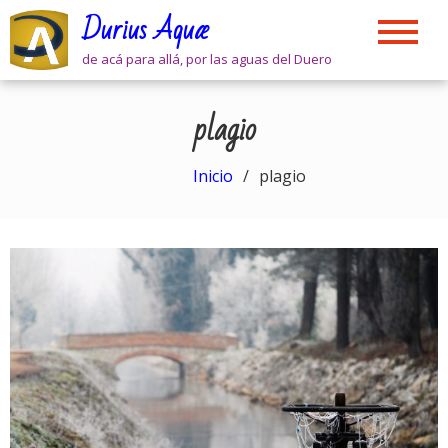
Skip
Durius Aquæ
to
content
de acá para allá, por las aguas del Duero
plagio
Inicio
plagio