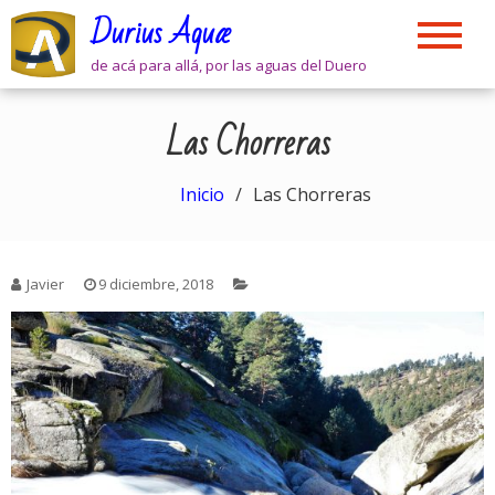
Skip
Durius Aquæ
to
content
de acá para allá, por las aguas del Duero
Las Chorreras
Inicio
Las Chorreras
Javier
9 diciembre, 2018