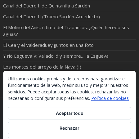
Canal del Duero I: de Quintanilla a Sardón
Canal del Duero II (Tramo Sardón-Acueducto)
El Molino del Anís, último del Trabancos. ¿Quién heredó sus
aguas?
El Cea y el Valderaduey ¡juntos en una foto!
Y río Esgueva V: Valladolid y siempre… la Esgueva
Los montes del arroyo de la Nava (I)
Riosvueltos (I): Hacia el encuentro de Yeltes y Huebra
Utilizamos cookies propias y de terceros para garantizar el
funcionamiento de la web, medir su uso y mejorar nuestros
servicios. Puede aceptar todas las cookies, rechazar las no
necesarias o configurar sus preferencias.
Política de cookies
Si necesitas algo de este blog puedes cogerlo, lo único
Aceptar todo
que te pido es que menciones la procedencia. Gracias.
Should you need something from this blog, just take it.
The only thing I'd ask you is to mention this site. Many
Rechazar
thanks.