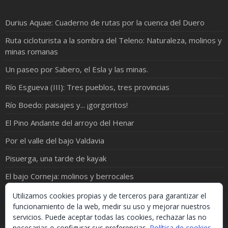
Durius Aquae: Cuaderno de rutas por la cuenca del Duero
Ruta cicloturista a la sombra del Teleno: Naturaleza, molinos y
minas romanas
Un paseo por Sabero, el Esla y las minas.
Río Esgueva (III): Tres pueblos, tres provincias
Río Boedo: paisajes y... ¡gorgoritos!
El Pino Andante del arroyo del Henar
Por el valle del bajo Valdavia
Pisuerga, una tarde de kayak
El bajo Corneja: molinos y berrocales
Río Pirón: de Samboal a Peñacarrasquilla
Utilizamos cookies propias y de terceros para garantizar el
funcionamiento de la web, medir su uso y mejorar nuestros
servicios. Puede aceptar todas las cookies, rechazar las no
necesarias o configurar sus preferencias.
Política de cookies