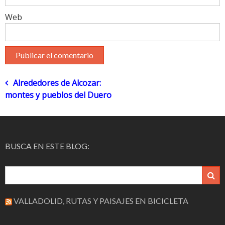
Web
Navegación
Alrededores de Alcozar:
montes y pueblos del Duero
de
entradas
BUSCA EN ESTE BLOG:
VALLADOLID, RUTAS Y PAISAJES EN BICICLETA