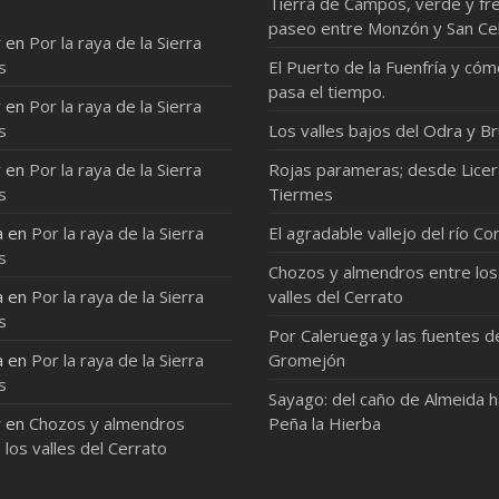
Tierra de Campos, verde y fre
paseo entre Monzón y San Ce
r
en
Por la raya de la Sierra
s
El Puerto de la Fuenfría y có
pasa el tiempo.
r
en
Por la raya de la Sierra
s
Los valles bajos del Odra y Br
r
en
Por la raya de la Sierra
Rojas parameras; desde Licer
s
Tiermes
a
en
Por la raya de la Sierra
El agradable vallejo del río Co
s
Chozos y almendros entre los
a
en
Por la raya de la Sierra
valles del Cerrato
s
Por Caleruega y las fuentes d
a
en
Por la raya de la Sierra
Gromejón
s
Sayago: del caño de Almeida 
r
en
Chozos y almendros
Peña la Hierba
 los valles del Cerrato