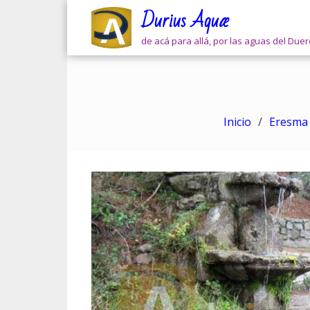
Skip
Durius Aquæ
to
content
de acá para allá, por las aguas del Due
Inicio
Eresma