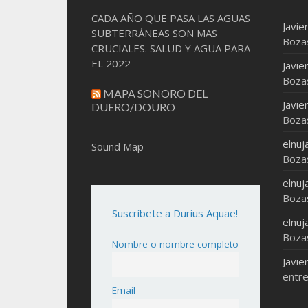
CADA AÑO QUE PASA LAS AGUAS
Javie
SUBTERRÁNEAS SON MAS
Boza
CRUCIALES. SALUD Y AGUA PARA
EL 2022
Javie
Boza
MAPA SONORO DEL
Javie
DUERO/DOURO
Boza
elnuj
Sound Map
Boza
elnuj
Boza
Suscríbete a Durius Aquae!
elnuj
Boza
Nombre o nombre completo
Javie
entre
Email