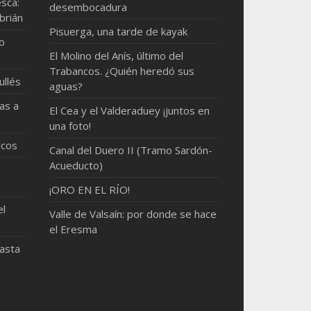
sca:
desembocadura
brián
Pisuerga, una tarde de kayak
mo
El Molino del Anís, último del
Trabancos. ¿Quién heredó sus
ullés
aguas?
as a
El Cea y el Valderaduey ¡juntos en
una foto!
rcos
Canal del Duero II (Tramo Sardón-
Acueducto)
¡ORO EN EL RÍO!
el
Valle de Valsaín: por donde se hace
el Eresma
hasta