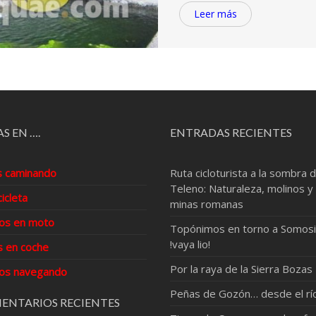
Leer más
S EN ….
ENTRADAS RECIENTES
s caminando
Ruta cicloturista a la sombra d
Teleno: Naturaleza, molinos y
cicleta
minas romanas
os en moto
Topónimos en torno a Somosi
!vaya lio!
s en coche
Por la raya de la Sierra Bozas
os navegando
Peñas de Gozón… desde el rí
ENTARIOS RECIENTES