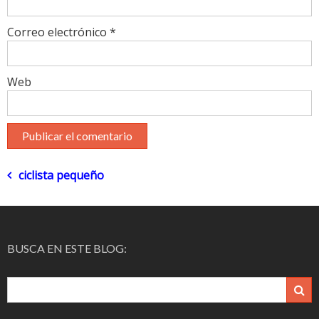
Correo electrónico
*
Web
Navegación
ciclista pequeño
de
entradas
BUSCA EN ESTE BLOG: