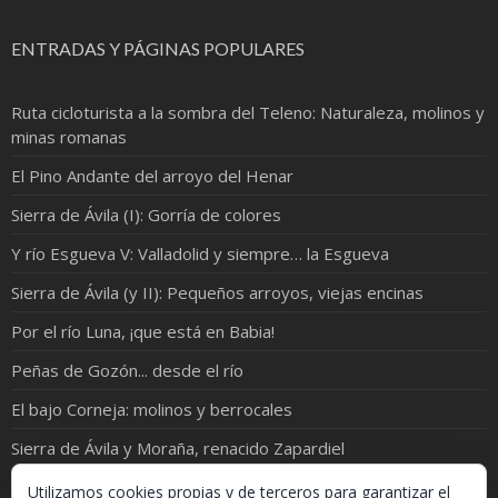
ENTRADAS Y PÁGINAS POPULARES
Ruta cicloturista a la sombra del Teleno: Naturaleza, molinos y
minas romanas
El Pino Andante del arroyo del Henar
Sierra de Ávila (I): Gorría de colores
Y río Esgueva V: Valladolid y siempre… la Esgueva
Sierra de Ávila (y II): Pequeños arroyos, viejas encinas
Por el río Luna, ¡que está en Babia!
Peñas de Gozón... desde el río
El bajo Corneja: molinos y berrocales
Sierra de Ávila y Moraña, renacido Zapardiel
Río Pirón: de Samboal a Peñacarrasquilla
Utilizamos cookies propias y de terceros para garantizar el