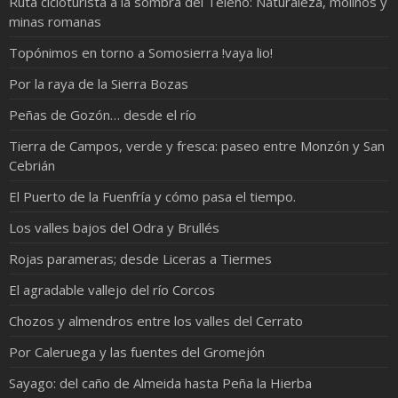
Ruta cicloturista a la sombra del Teleno: Naturaleza, molinos y
minas romanas
Topónimos en torno a Somosierra !vaya lio!
Por la raya de la Sierra Bozas
Peñas de Gozón… desde el río
Tierra de Campos, verde y fresca: paseo entre Monzón y San
Cebrián
El Puerto de la Fuenfría y cómo pasa el tiempo.
Los valles bajos del Odra y Brullés
Rojas parameras; desde Liceras a Tiermes
El agradable vallejo del río Corcos
Chozos y almendros entre los valles del Cerrato
Por Caleruega y las fuentes del Gromejón
Sayago: del caño de Almeida hasta Peña la Hierba