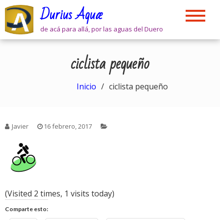
Skip
Durius Aquæ
to
content
de acá para allá, por las aguas del Duero
ciclista pequeño
Inicio
ciclista pequeño
Javier
16 febrero, 2017
(Visited 2 times, 1 visits today)
Comparte esto: