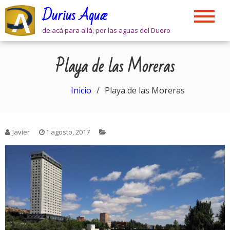
Skip
Durius Aquæ
to
content
de acá para allá, por las aguas del Duero
Playa de las Moreras
Inicio
Playa de las Moreras
Javier
1 agosto, 2017