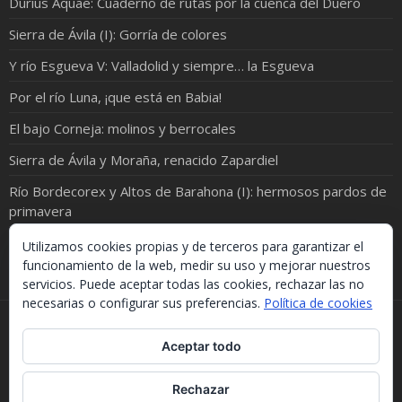
Durius Aquae: Cuaderno de rutas por la cuenca del Duero
Sierra de Ávila (I): Gorría de colores
Y río Esgueva V: Valladolid y siempre… la Esgueva
Por el río Luna, ¡que está en Babia!
El bajo Corneja: molinos y berrocales
Sierra de Ávila y Moraña, renacido Zapardiel
Río Bordecorex y Altos de Barahona (I): hermosos pardos de
primavera
Peñas de Gozón... desde el río
Utilizamos cookies propias y de terceros para garantizar el
funcionamiento de la web, medir su uso y mejorar nuestros
servicios. Puede aceptar todas las cookies, rechazar las no
necesarias o configurar sus preferencias.
Política de cookies
Si necesitas algo de este blog puedes cogerlo, lo único
Aceptar todo
que te pido es que menciones la procedencia. Gracias.
Should you need something from this blog, just take it.
The only thing I'd ask you is to mention this site. Many
Rechazar