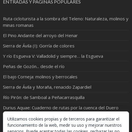
ENTRADAS Y PÁGINAS POPULARES
Ruta cicloturista a la sombra del Teleno: Naturaleza, molinos y
minas romanas
El Pino Andante del arroyo del Henar
Sierra de Ávila (I): Gorría de colores
Y río Esgueva V: Valladolid y siempre… la Esgueva
Peñas de Gozón... desde el río
El bajo Corneja: molinos y berrocales
Sierra de Ávila y Moraña, renacido Zapardiel
Río Pirón: de Samboal a Peñacarrasquilla
Durius Aquae: Cuaderno de rutas por la cuenca del Duero
Sierra de Ávila (y II): Pequeños arroyos, viejas encinas
Utilizamos cookies propias y de terceros para garantizar el
funcionamiento de la web, medir su uso y mejorar nuestros
servicios. Puede aceptar todas las cookies, rechazar las no