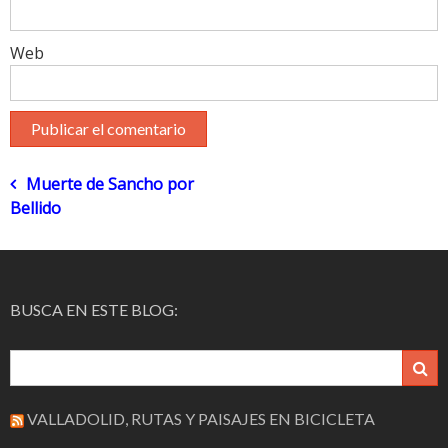
Web
Navegación
Muerte de Sancho por
Bellido
de
entradas
BUSCA EN ESTE BLOG:
VALLADOLID, RUTAS Y PAISAJES EN BICICLETA