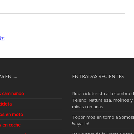
z:
S EN ….
ENTRADAS RECIENTES
s caminando
Ruta cicloturista a la sombra d
Teleno: Naturaleza, molinos y
cicleta
minas romanas
os en moto
Topónimos en torno a Somosi
!vaya lio!
s en coche