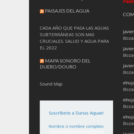
Pase
PAISAJES DEL AGUA
COM
CADA AÑO QUE PASA LAS AGUAS
Javie
SUBTERRÁNEAS SON MAS
Boza
CRUCIALES. SALUD Y AGUA PARA
EL 2022
Javie
Boza
MAPA SONORO DEL
Javie
DUERO/DOURO
Boza
elnuj
Sound Map
Boza
elnuj
Boza
Suscríbete a Durius Aquae!
elnuj
Boza
Nombre o nombre completo
Javie