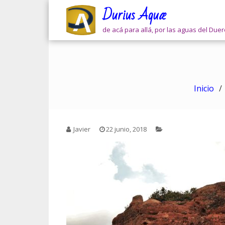
Skip
Durius Aquæ
to
content
de acá para allá, por las aguas del Due
Inicio
Javier
22 junio, 2018