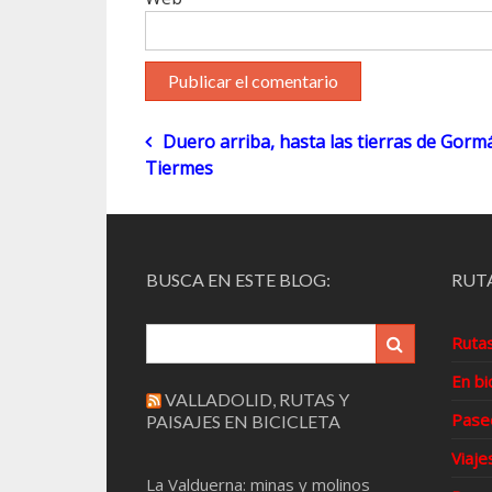
Navegación
Duero arriba, hasta las tierras de Gormá
Tiermes
de
entradas
BUSCA EN ESTE BLOG:
RUTA
Ruta
En bi
VALLADOLID, RUTAS Y
Pase
PAISAJES EN BICICLETA
Viaje
La Valduerna: minas y molinos