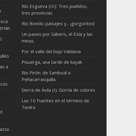
Río Esgueva (III): Tres pueblos,
o
tres provincias
sca:
Río Boedo: paisajes y... ¡gorgoritos!
brián
Un paseo por Sabero, el Esla y las
mo
minas.
Por el valle del bajo Valdavia
ullés
Pisuerga, una tarde de kayak
as a
Río Pirón: de Samboal a
Peñacarrasquilla
rcos
Sierra de Ávila (I): Gorría de colores
Las 10 Fuentes en el término de
Tiedra
el
hasta