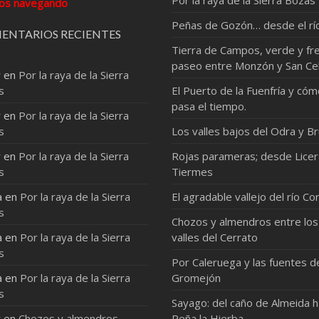
Por la raya de la Sierra Bozas
os navegando
Peñas de Gozón… desde el rí
ENTARIOS RECIENTES
Tierra de Campos, verde y fre
paseo entre Monzón y San Ce
r
en
Por la raya de la Sierra
s
El Puerto de la Fuenfría y có
pasa el tiempo.
r
en
Por la raya de la Sierra
s
Los valles bajos del Odra y Br
r
en
Por la raya de la Sierra
Rojas parameras; desde Licer
s
Tiermes
a
en
Por la raya de la Sierra
El agradable vallejo del río Co
s
Chozos y almendros entre los
a
en
Por la raya de la Sierra
valles del Cerrato
s
Por Caleruega y las fuentes d
a
en
Por la raya de la Sierra
Gromejón
s
Sayago: del caño de Almeida 
r
en
Chozos y almendros
Peña la Hierba