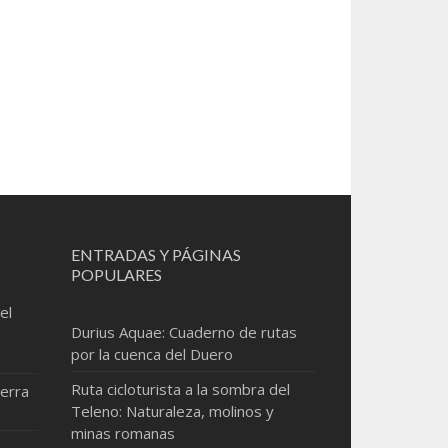
ENTRADAS Y PÁGINAS
POPULARES
el
Durius Aquae: Cuaderno de rutas
por la cuenca del Duero
Ruta cicloturista a la sombra del
erra
Teleno: Naturaleza, molinos y
minas romanas