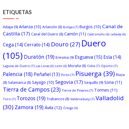
ETIQUETAS
Canal de
Arlanza
(10)
Burgos
(10)
Adaja
(9)
Arlanzón
(8)
Botijas
(7)
Castilla
(17)
Carrión
(11)
Canal del Duero
(8)
Castronuño
(6)
cañada
(6)
Duero
Douro
(27)
Cega
(14)
Cerrato
(14)
(105)
Duratón
(19)
Esgueva
(15)
Esla
(14)
Eresma
(9)
Moraña
(8)
Laguna de Duero
(7)
Odra
(7)
Oporto
(7)
Las Loras
(6)
León
(6)
Pisuerga
(39)
Palencia
(18)
Peñafiel
(13)
Riaza
Pirón
(7)
Segovia
(17)
Sayago
(10)
Soria
(11)
Sequillo
(9)
(8)
Salamanca
(8)
Tierra de Campos
(23)
Tormes
(11)
Tierra de Pinares
(7)
Valladolid
Torozos
(19)
Trabancos
(8)
Toro
(7)
Valderaduey
(7)
(30)
Zamora
(19)
Ávila
(12)
Órbigo
(6)