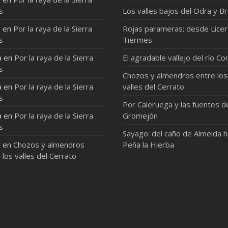
s
Los valles bajos del Odra y Br
r
en
Por la raya de la Sierra
Rojas parameras; desde Licer
s
Tiermes
a
en
Por la raya de la Sierra
El agradable vallejo del río Co
s
Chozos y almendros entre los
a
en
Por la raya de la Sierra
valles del Cerrato
s
Por Caleruega y las fuentes d
a
en
Por la raya de la Sierra
Gromejón
s
Sayago: del caño de Almeida 
r
en
Chozos y almendros
Peña la Hierba
 los valles del Cerrato