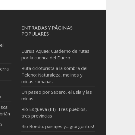
ENTRADAS Y PÁGINAS
POPULARES
el
Durius Aquae: Cuaderno de rutas
por la cuenca del Duero
Ruta cicloturista a la sombra del
erra
Teleno: Naturaleza, molinos y
minas romanas
Un paseo por Sabero, el Esla y las
o
minas.
sca:
Río Esgueva (III): Tres pueblos,
brián
tres provincias
mo
Río Boedo: paisajes y... ¡gorgoritos!