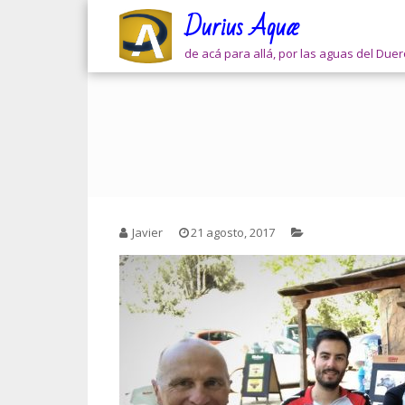
Skip
Durius Aquæ
to
content
de acá para allá, por las aguas del Due
Javier
21 agosto, 2017