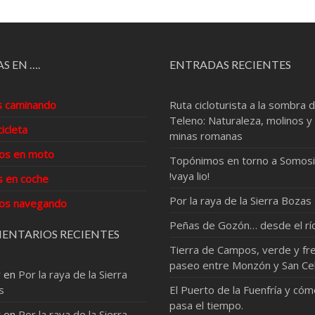
S EN ….
ENTRADAS RECIENTES
s caminando
Ruta cicloturista a la sombra d
Teleno: Naturaleza, molinos y
cicleta
minas romanas
os en moto
Topónimos en torno a Somosi
!vaya lio!
s en coche
Por la raya de la Sierra Bozas
os navegando
Peñas de Gozón… desde el rí
ENTARIOS RECIENTES
Tierra de Campos, verde y fre
paseo entre Monzón y San Ce
r
en
Por la raya de la Sierra
s
El Puerto de la Fuenfría y có
pasa el tiempo.
r
en
Por la raya de la Sierra