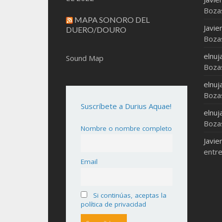
Boza
MAPA SONORO DEL
Javie
DUERO/DOURO
Boza
elnuj
Sound Map
Boza
elnuj
Boza
Suscríbete a Durius Aquae!
elnuj
Boza
Nombre o nombre completo
Javie
entre
Email
Si continúas, aceptas la
política de privacidad