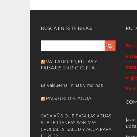
de
entradas
BUSCA EN ESTE BLOG:
RUTA
Ruta
En bi
VALLADOLID, RUTAS Y
Pase
PAISAJES EN BICICLETA
Viaje
La Valduerna: minas y molinos
Pase
PAISAJES DEL AGUA
COM
CADA AÑO QUE PASA LAS AGUAS
Javie
SUBTERRÁNEAS SON MAS
Boza
CRUCIALES. SALUD Y AGUA PARA
EL 2022
Javie