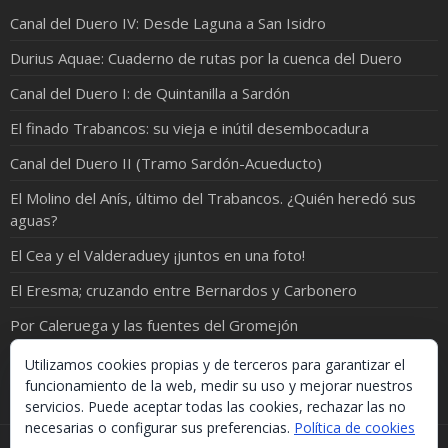
Canal del Duero IV: Desde Laguna a San Isidro
Durius Aquae: Cuaderno de rutas por la cuenca del Duero
Canal del Duero I: de Quintanilla a Sardón
El finado Trabancos: su vieja e inútil desembocadura
Canal del Duero II (Tramo Sardón-Acueducto)
El Molino del Anís, último del Trabancos. ¿Quién heredó sus
aguas?
El Cea y el Valderaduey ¡juntos en una foto!
El Eresma; cruzando entre Bernardos y Carbonero
Por Caleruega y las fuentes del Gromejón
De Campaspero a Fuentidueña; o del páramo al agua
Utilizamos cookies propias y de terceros para garantizar el
funcionamiento de la web, medir su uso y mejorar nuestros
servicios. Puede aceptar todas las cookies, rechazar las no
necesarias o configurar sus preferencias.
Política de cookies