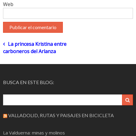
Web
Navegación
La princesa Kristina entre
carboneros del Arlanza
de
entradas
BUSCA EN ESTE BLOG:
VALLADOLID, RUTAS Y PAISAJES EN BICICLETA
La Valduerna: minas y molinos