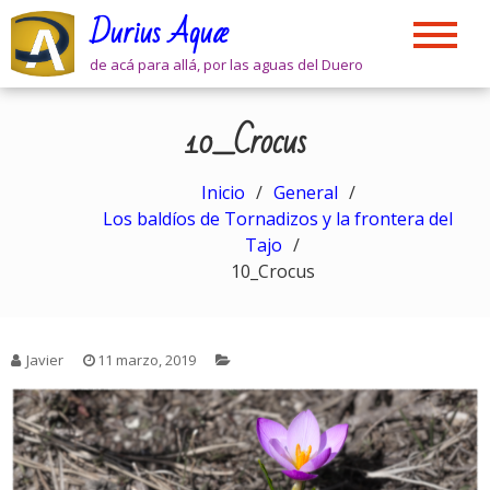
Skip
Durius Aquæ
to
content
de acá para allá, por las aguas del Duero
10_Crocus
Inicio
General
Los baldíos de Tornadizos y la frontera del
Tajo
10_Crocus
Javier
11 marzo, 2019