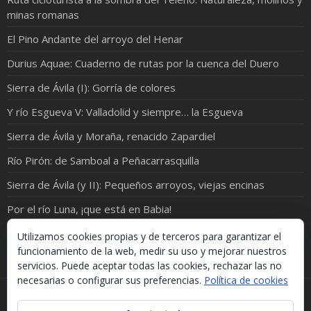
minas romanas
El Pino Andante del arroyo del Henar
Durius Aquae: Cuaderno de rutas por la cuenca del Duero
Sierra de Ávila (I): Gorría de colores
Y río Esgueva V: Valladolid y siempre… la Esgueva
Sierra de Ávila y Moraña, renacido Zapardiel
Río Pirón: de Samboal a Peñacarrasquilla
Sierra de Ávila (y II): Pequeños arroyos, viejas encinas
Por el río Luna, ¡que está en Babia!
Peñas de Gozón... desde el río
Utilizamos cookies propias y de terceros para garantizar el
funcionamiento de la web, medir su uso y mejorar nuestros
servicios. Puede aceptar todas las cookies, rechazar las no
necesarias o configurar sus preferencias.
Política de cookies
Si necesitas algo de este blog puedes cogerlo, lo único