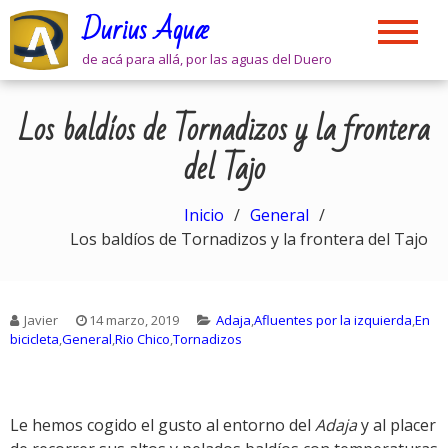
Skip
Durius Aquæ
to
content
de acá para allá, por las aguas del Duero
Los baldíos de Tornadizos y la frontera
del Tajo
Inicio
General
Los baldíos de Tornadizos y la frontera del Tajo
Javier
14 marzo, 2019
Adaja
,
Afluentes por la izquierda
,
En
bicicleta
,
General
,
Rio Chico
,
Tornadizos
Le hemos cogido el gusto al entorno del
Adaja
y al placer