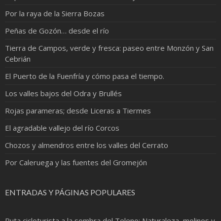
Por la raya de la Sierra Bozas
Peñas de Gozón… desde el río
Tierra de Campos, verde y fresca: paseo entre Monzón y San
Cebrián
El Puerto de la Fuenfría y cómo pasa el tiempo.
Los valles bajos del Odra y Brullés
Rojas parameras; desde Liceras a Tiermes
El agradable vallejo del río Corcos
Chozos y almendros entre los valles del Cerrato
Por Caleruega y las fuentes del Gromejón
ENTRADAS Y PÁGINAS POPULARES
Ruta cicloturista a la sombra del Teleno: Naturaleza, molinos y