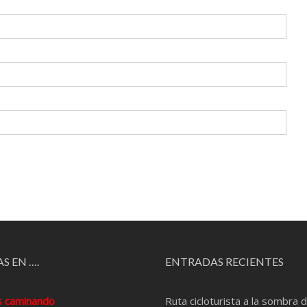
S EN ….
ENTRADAS RECIENTES
s caminando
Ruta cicloturista a la sombra d