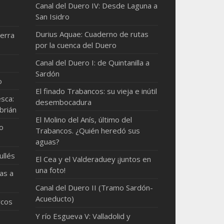
Canal del Duero IV: Desde Laguna a
San Isidro
Durius Aquae: Cuaderno de rutas
erra
por la cuenca del Duero
Canal del Duero I: de Quintanilla a
Sardón
o
El finado Trabancos: su vieja e inútil
sca:
desembocadura
brián
El Molino del Anís, último del
mo
Trabancos. ¿Quién heredó sus
aguas?
ullés
El Cea y el Valderaduey ¡juntos en
una foto!
as a
Canal del Duero II (Tramo Sardón-
Acueducto)
rcos
Y río Esgueva V: Valladolid y