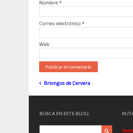
Nombre
*
Correo electrónico
*
Web
Navegación
Briongos de Cervera
de
entradas
BUSCA EN ESTE BLOG:
RUTA
Ruta