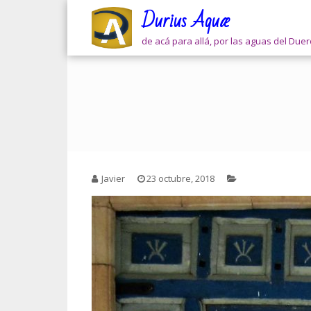
Skip
Durius Aquæ
to
content
de acá para allá, por las aguas del Due
Javier
23 octubre, 2018