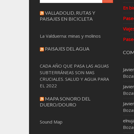
En bi
VALLADOLID, RUTAS Y
Pase
PAISAJES EN BICICLETA
Viaje
La Valduerna: minas y molinos
Pase
PAISAJES DEL AGUA
COM
CADA AÑO QUE PASA LAS AGUAS
Javie
SUBTERRÁNEAS SON MAS
Boza
CRUCIALES. SALUD Y AGUA PARA
EL 2022
Javie
Boza
MAPA SONORO DEL
Javie
DUERO/DOURO
Boza
elnuj
Sound Map
Boza