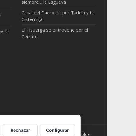
siempre… la Esgueva
Canal del Duero III: por Tudela y La
el
Cistérniga
El Pisuerga se entretiene por el
hasta
Cerrato
Rechazar
Configurar
s. Should you need something from this blog,