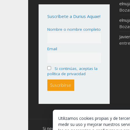
elnuj
Boza
Suscríbete a Durius Aquae!
elnuj
Boza
Nombre o nombre completo
Javie
entre
Email
Si continúas, aceptas la
política de privacidad
Utilizamos cookies propias y de terce
medir su uso y mejorar nuestros servi
Si necesitas algo de este blog puedes coger