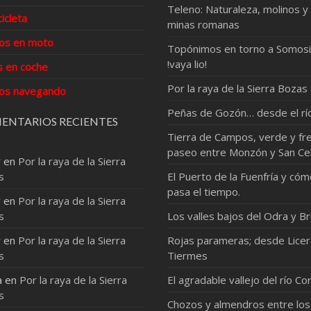
Teleno: Naturaleza, molinos y
cicleta
minas romanas
os en moto
Topónimos en torno a Somosi
!vaya lio!
s en coche
Por la raya de la Sierra Bozas
os navegando
Peñas de Gozón… desde el rí
ENTARIOS RECIENTES
Tierra de Campos, verde y fre
paseo entre Monzón y San Ce
r
en
Por la raya de la Sierra
s
El Puerto de la Fuenfría y có
pasa el tiempo.
r
en
Por la raya de la Sierra
s
Los valles bajos del Odra y Br
r
en
Por la raya de la Sierra
Rojas parameras; desde Licer
s
Tiermes
a
en
Por la raya de la Sierra
El agradable vallejo del río Co
s
Chozos y almendros entre los