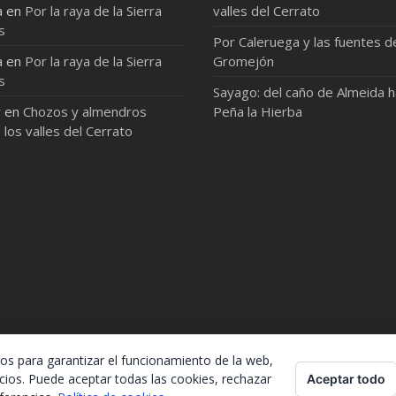
a
en
Por la raya de la Sierra
valles del Cerrato
s
Por Caleruega y las fuentes d
a
en
Por la raya de la Sierra
Gromejón
s
Sayago: del caño de Almeida 
r
en
Chozos y almendros
Peña la Hierba
 los valles del Cerrato
ros para garantizar el funcionamiento de la web,
cios. Puede aceptar todas las cookies, rechazar
Aceptar todo
lo, lo único que te pido es que menciones la procedencia. Gracia