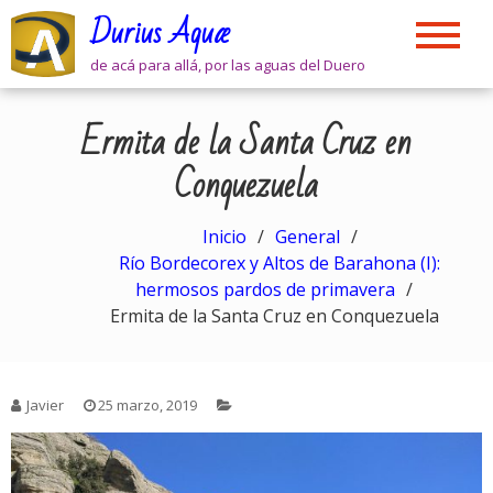
Skip
Durius Aquæ
to
content
de acá para allá, por las aguas del Duero
Ermita de la Santa Cruz en
Conquezuela
Inicio
General
Río Bordecorex y Altos de Barahona (I):
hermosos pardos de primavera
Ermita de la Santa Cruz en Conquezuela
Javier
25 marzo, 2019