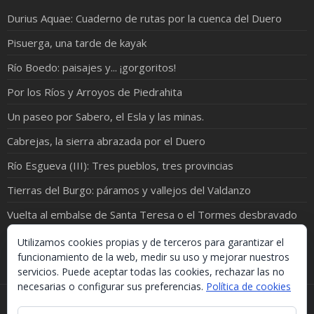
Durius Aquae: Cuaderno de rutas por la cuenca del Duero
Pisuerga, una tarde de kayak
Río Boedo: paisajes y... ¡gorgoritos!
Por los Ríos y Arroyos de Piedrahita
Un paseo por Sabero, el Esla y las minas.
Cabrejas, la sierra abrazada por el Duero
Río Esgueva (III): Tres pueblos, tres provincias
Tierras del Burgo: páramos y vallejos del Valdanzo
Vuelta al embalse de Santa Teresa o el Tormes desbravado
De Campaspero a Fuentidueña; o del páramo al agua
Utilizamos cookies propias y de terceros para garantizar el
funcionamiento de la web, medir su uso y mejorar nuestros
servicios. Puede aceptar todas las cookies, rechazar las no
necesarias o configurar sus preferencias.
Política de cookies
Si necesitas algo de este blog puedes cogerlo, lo único