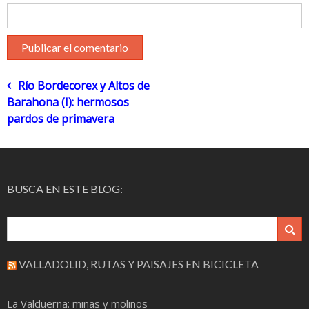
Navegación
Río Bordecorex y Altos de
Barahona (I): hermosos
de
pardos de primavera
entradas
BUSCA EN ESTE BLOG:
VALLADOLID, RUTAS Y PAISAJES EN BICICLETA
La Valduerna: minas y molinos