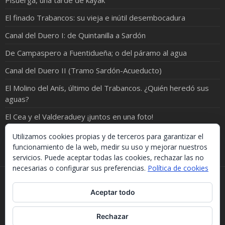
Pisuerga, una tarde de kayak
El finado Trabancos: su vieja e inútil desembocadura
Canal del Duero I: de Quintanilla a Sardón
De Campaspero a Fuentidueña; o del páramo al agua
Canal del Duero II (Tramo Sardón-Acueducto)
El Molino del Anís, último del Trabancos. ¿Quién heredó sus
aguas?
El Cea y el Valderaduey ¡juntos en una foto!
¡ORO EN EL RÍO!
Utilizamos cookies propias y de terceros para garantizar el
funcionamiento de la web, medir su uso y mejorar nuestros
servicios. Puede aceptar todas las cookies, rechazar las no
necesarias o configurar sus preferencias.
Política de cookies
Si necesitas algo de este blog puedes cogerlo, lo único
Aceptar todo
que te pido es que menciones la procedencia. Gracias.
Should you need something from this blog, just take it.
The only thing I'd ask you is to mention this site. Many
Rechazar