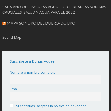
CADA AÑO QUE PASA LAS AGUAS SUBTERRÁNEAS SON MAS
CRUCIALES. SALUD Y AGUA PARA EL 2022
MAPA SONORO DEL DUERO/DOURO
Sound Map
Suscríbete a Durius Aquae!
Nombre o nombre completo
Email
Si continúas, aceptas la política de privacidad