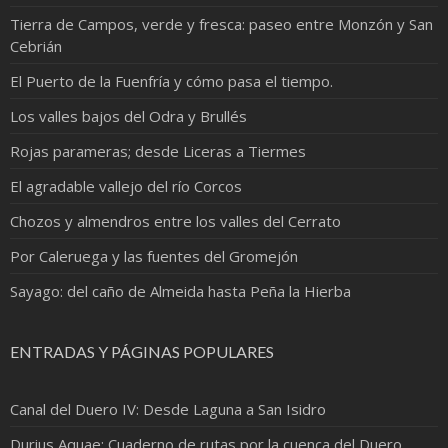
Tierra de Campos, verde y fresca: paseo entre Monzón y San
Cebrián
El Puerto de la Fuenfría y cómo pasa el tiempo.
Los valles bajos del Odra y Brullés
Rojas parameras; desde Liceras a Tiermes
El agradable vallejo del río Corcos
Chozos y almendros entre los valles del Cerrato
Por Caleruega y las fuentes del Gromejón
Sayago: del caño de Almeida hasta Peña la Hierba
ENTRADAS Y PÁGINAS POPULARES
Canal del Duero IV: Desde Laguna a San Isidro
Durius Aquae: Cuaderno de rutas por la cuenca del Duero