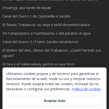
Pisuerga, una tarde de kayak
Canal del Duero I: de Quintanilla a Sardón
El finado Trabancos: su vieja e inútil desembocadura
De Campaspero a Fuentidueña; o del páramo al agua
Canal del Duero II (Tramo Sardón-Acueducto)
El Molino del Anís, último del Trabancos. ¿Quién heredó sus
aguas?
El Cea y el Valderaduey ¡juntos en una foto!
¡ORO EN EL RÍO!
Utilizamos cookies propias y de terceros para garantizar el
funcionamiento de la web, medir su uso y mejorar nuestros
servicios. Puede aceptar todas las cookies, rechazar las no
necesarias o configurar sus preferencias.
Política de cookies
Si necesitas algo de este blog puedes cogerlo, lo único
Aceptar todo
que te pido es que menciones la procedencia. Gracias.
Should you need something from this blog, just take it.