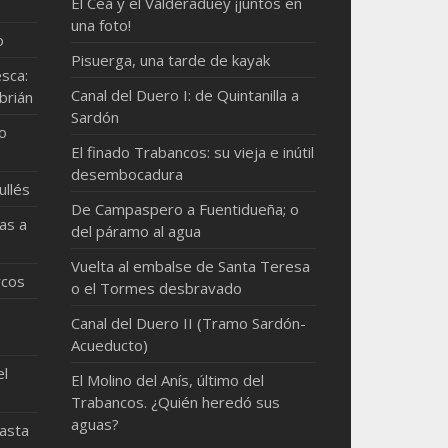
El Cea y el Valderaduey ¡juntos en
una foto!
o
Pisuerga, una tarde de kayak
sca:
Canal del Duero I: de Quintanilla a
brián
Sardón
mo
El finado Trabancos: su vieja e inútil
desembocadura
ullés
De Campaspero a Fuentidueña; o
as a
del páramo al agua
Vuelta al embalse de Santa Teresa
rcos
o el Tormes desbravado
Canal del Duero II (Tramo Sardón-
Acueducto)
el
El Molino del Anís, último del
Trabancos. ¿Quién heredó sus
aguas?
hasta