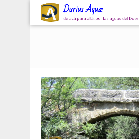
Skip
Durius Aquæ
to
content
de acá para allá, por las aguas del Due