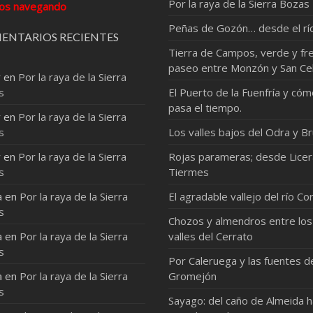
Por la raya de la Sierra Bozas
os navegando
Peñas de Gozón… desde el rí
ENTARIOS RECIENTES
Tierra de Campos, verde y fre
paseo entre Monzón y San Ce
r
en
Por la raya de la Sierra
s
El Puerto de la Fuenfría y có
pasa el tiempo.
r
en
Por la raya de la Sierra
s
Los valles bajos del Odra y Br
r
en
Por la raya de la Sierra
Rojas parameras; desde Licer
s
Tiermes
a
en
Por la raya de la Sierra
El agradable vallejo del río Co
s
Chozos y almendros entre los
a
en
Por la raya de la Sierra
valles del Cerrato
s
Por Caleruega y las fuentes d
a
en
Por la raya de la Sierra
Gromejón
s
Sayago: del caño de Almeida 