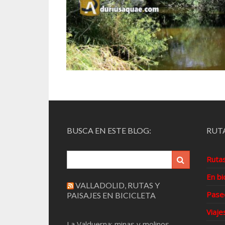
BUSCA EN ESTE BLOG:
RUTA
Ruta
En bi
VALLADOLID, RUTAS Y
Pase
PAISAJES EN BICICLETA
Viaje
La Valduerna: minas y molinos