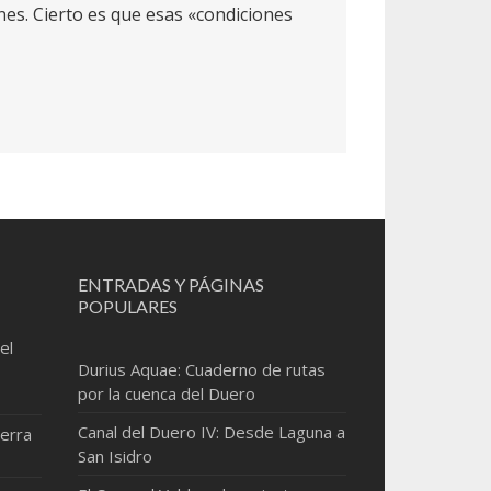
es. Cierto es que esas «condiciones
ENTRADAS Y PÁGINAS
POPULARES
el
Durius Aquae: Cuaderno de rutas
por la cuenca del Duero
Canal del Duero IV: Desde Laguna a
erra
San Isidro