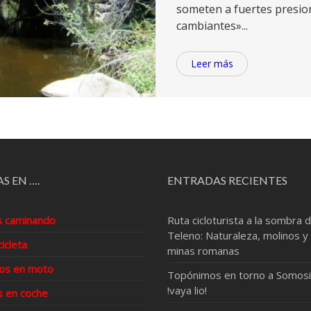
someten a fuertes presion
cambiantes»...
Leer más
S EN ….
ENTRADAS RECIENTES
s caminando
Ruta cicloturista a la sombra d
Teleno: Naturaleza, molinos y
cicleta
minas romanas
os en moto
Topónimos en torno a Somosi
!vaya lio!
s en coche