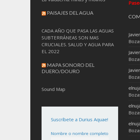
Pase
PAISAJES DEL AGUA
COM
CADA AÑO QUE PASA LAS AGUAS
Javie
SUBTERRÁNEAS SON MAS
Boza
CRUCIALES. SALUD Y AGUA PARA
EL 2022
Javie
Boza
MAPA SONORO DEL
Javie
DUERO/DOURO
Boza
elnuj
Sound Map
Boza
elnuj
Boza
Suscríbete a Durius Aquae!
elnuj
Boza
Nombre o nombre completo