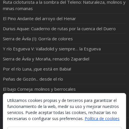
Ruta cicloturista a la sombra del Teleno: Naturaleza, molinos y
minas romanas
El Pino Andante del arroyo del Henar
Durius Aquae: Cuaderno de rutas por la cuenca del Duero
Sierra de Ávila (I): Gorría de colores
Y río Esgueva V: Valladolid y siempre… la Esgueva
Sierra de Ávila y Moraña, renacido Zapardiel
Por el río Luna, ¡que está en Babia!
Peñas de Gozón... desde el río
El bajo Corneja: molinos y berrocales
Río Pirón: de Samboal a Peñacarrasquilla
Utilizamos cookies propias y de terceros para garantizar el
funcionamiento de la web, medir su uso y mejorar nuestros
servicios. Puede aceptar todas las cookies, rechazar las no
necesarias o configurar sus preferencias.
Política de cookies
Si necesitas algo de este blog puedes cogerlo, lo único