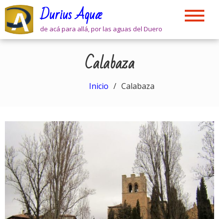
Skip
Durius Aquæ
to
content
de acá para allá, por las aguas del Duero
Calabaza
Inicio
Calabaza