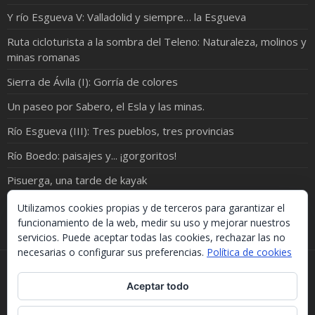
Y río Esgueva V: Valladolid y siempre… la Esgueva
Ruta cicloturista a la sombra del Teleno: Naturaleza, molinos y
minas romanas
Sierra de Ávila (I): Gorría de colores
Un paseo por Sabero, el Esla y las minas.
Río Esgueva (III): Tres pueblos, tres provincias
Río Boedo: paisajes y... ¡gorgoritos!
Pisuerga, una tarde de kayak
Por el valle del bajo Valdavia
Utilizamos cookies propias y de terceros para garantizar el
funcionamiento de la web, medir su uso y mejorar nuestros
servicios. Puede aceptar todas las cookies, rechazar las no
necesarias o configurar sus preferencias.
Política de cookies
Si necesitas algo de este blog puedes cogerlo, lo único
Aceptar todo
que te pido es que menciones la procedencia. Gracias.
Should you need something from this blog, just take it.