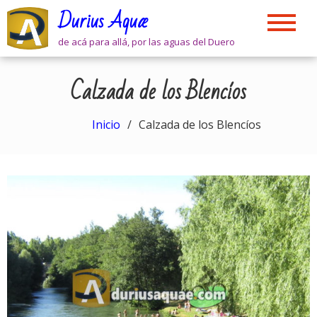
Skip
Durius Aquæ
to
content
de acá para allá, por las aguas del Duero
Calzada de los Blencíos
Inicio
Calzada de los Blencíos