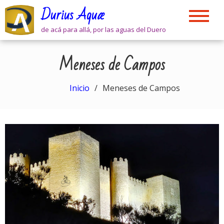
Skip
Durius Aquæ
to
content
de acá para allá, por las aguas del Duero
Meneses de Campos
Inicio
Meneses de Campos