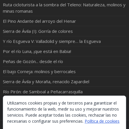
Ruta cicloturista a la sombra del Teleno: Naturaleza, molinos y
minas romanas
El Pino Andante del arroyo del Henar
Sierra de Ávila (I): Gorría de colores
Y río Esgueva V: Valladolid y siempre… la Esgueva
Por el río Luna, ¡que está en Babia!
Peñas de Gozón... desde el río
El bajo Corneja: molinos y berrocales
Sierra de Ávila y Moraña, renacido Zapardiel
Río Pirón: de Samboal a Peñacarrasquilla
Durius Aquae: Cuaderno de rutas por la cuenca del Duero
Utilizamos cookies propias y de terceros para garantizar el
funcionamiento de la web, medir su uso y mejorar nuestros
servicios. Puede aceptar todas las cookies, rechazar las no
necesarias o configurar sus preferencias.
Política de cookies