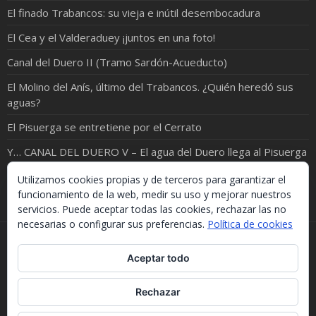
El finado Trabancos: su vieja e inútil desembocadura
El Cea y el Valderaduey ¡juntos en una foto!
Canal del Duero II (Tramo Sardón-Acueducto)
El Molino del Anís, último del Trabancos. ¿Quién heredó sus
aguas?
El Pisuerga se entretiene por el Cerrato
Y… CANAL DEL DUERO V – El agua del Duero llega al Pisuerga
El Eresma; cruzando entre Bernardos y Carbonero
Utilizamos cookies propias y de terceros para garantizar el
funcionamiento de la web, medir su uso y mejorar nuestros
servicios. Puede aceptar todas las cookies, rechazar las no
necesarias o configurar sus preferencias.
Política de cookies
Si necesitas algo de este blog puedes cogerlo, lo único
Aceptar todo
que te pido es que menciones la procedencia. Gracias.
Should you need something from this blog, just take it.
The only thing I'd ask you is to mention this site. Many
Rechazar
thanks.