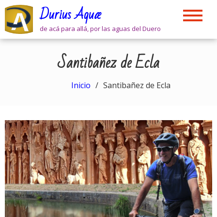
Skip
Durius Aquæ
to
content
de acá para allá, por las aguas del Duero
Santibañez de Ecla
Inicio
Santibañez de Ecla