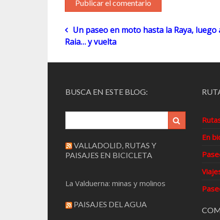
Navegación
Un paseo en moto hasta la Raya, luego a
Raia… y vuelta
de
entradas
BUSCA EN ESTE BLOG:
RUTA
Ruta
En bi
VALLADOLID, RUTAS Y
Pase
PAISAJES EN BICICLETA
Viaje
La Valduerna: minas y molinos
Pase
PAISAJES DEL AGUA
COM