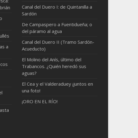
sca:
Canal del Duero I: de Quintanilla a
brián
Sardón
mo
De Campaspero a Fuentidueña; o
del páramo al agua
ullés
Canal del Duero II (Tramo Sardón-
as a
Acueducto)
El Molino del Anís, último del
rcos
Trabancos. ¿Quién heredó sus
aguas?
El Cea y el Valderaduey ¡juntos en
una foto!
el
¡ORO EN EL RÍO!
hasta