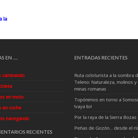
 la
S EN ….
ENTRADAS RECIENTES
s caminando
Ruta cicloturista a la sombra d
Teleno: Naturaleza, molinos y
cicleta
minas romanas
os en moto
Topónimos en torno a Somosi
!vaya lio!
s en coche
Por la raya de la Sierra Bozas
os navegando
Peñas de Gozón… desde el rí
ENTARIOS RECIENTES