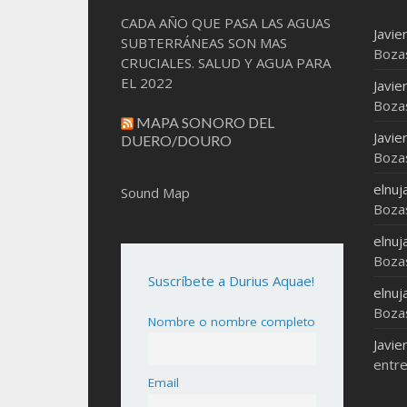
CADA AÑO QUE PASA LAS AGUAS
Javie
SUBTERRÁNEAS SON MAS
Boza
CRUCIALES. SALUD Y AGUA PARA
EL 2022
Javie
Boza
MAPA SONORO DEL
Javie
DUERO/DOURO
Boza
elnuj
Sound Map
Boza
elnuj
Boza
Suscríbete a Durius Aquae!
elnuj
Boza
Nombre o nombre completo
Javie
entre
Email