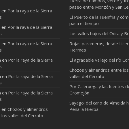
Tierra de Campos, verde y fre
paseo entre Monzón y San Ce
r
en
Por la raya de la Sierra
s
El Puerto de la Fuenfría y có
pasa el tiempo.
r
en
Por la raya de la Sierra
s
Los valles bajos del Odra y Br
r
en
Por la raya de la Sierra
Rojas parameras; desde Licer
s
Tiermes
a
en
Por la raya de la Sierra
El agradable vallejo del río Co
s
Chozos y almendros entre los
a
en
Por la raya de la Sierra
valles del Cerrato
s
Por Caleruega y las fuentes d
a
en
Por la raya de la Sierra
Gromejón
s
Sayago: del caño de Almeida 
r
en
Chozos y almendros
Peña la Hierba
 los valles del Cerrato