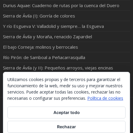
Durius Aquae: Cuaderno de rutas por la cuenca del Duero
Sierra de Ávila (I): Gorría de colores
Y río Esgueva V: Valladolid y siempre… la Esgueva
Sierra de Ávila y Moraña, renacido Zapardiel
El bajo Corneja: molinos y berrocales
Río Pirón: de Samboal a Peñacarrasquilla
Sierra de Ávila (y II): Pequeños arroyos, viejas encinas
Por el río Luna, ¡que está en Babia!
Utilizamos cookies propias y de terceros para garantizar el
funcionamiento de la web, medir su uso y mejorar nuestros
servicios. Puede aceptar todas las cookies, rechazar las no
necesarias o configurar sus preferencias.
Política de cookies
Si necesitas algo de este blog puedes cogerlo, lo único
Aceptar todo
que te pido es que menciones la procedencia. Gracias.
Should you need something from this blog, just take it.
The only thing I'd ask you is to mention this site. Many
Rechazar
thanks.