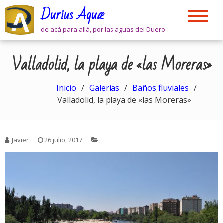
Skip
Durius Aquæ
to
content
de acá para allá, por las aguas del Duero
Valladolid, la playa de «las Moreras»
Inicio
Galerías
Baños fluviales
Valladolid, la playa de «las Moreras»
Javier
26 julio, 2017