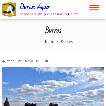
Skip
Durius Aquæ
to
content
de acá para allá, por las aguas del Duero
Burros
Inicio
Burros
Javier
16 mayo, 2018