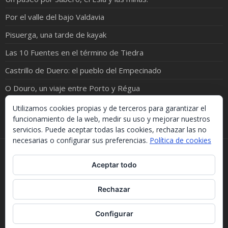
Por el valle del bajo Valdavia
Pisuerga, una tarde de kayak
Las 10 Fuentes en el término de Tiedra
Castrillo de Duero: el pueblo del Empecinado
O Douro, un viaje entre Porto y Régua
Tierras de Lara: Entre suaves Mamblas y duras Peñas
Utilizamos cookies propias y de terceros para garantizar el
funcionamiento de la web, medir su uso y mejorar nuestros
servicios. Puede aceptar todas las cookies, rechazar las no
necesarias o configurar sus preferencias.
Política de cookies
Si necesitas algo de este blog puedes cogerlo, lo único
Aceptar todo
que te pido es que menciones la procedencia. Gracias.
Should you need something from this blog, just take it.
The only thing I'd ask you is to mention this site. Many
Rechazar
thanks.
WordPress Theme :
Fotography
Configurar