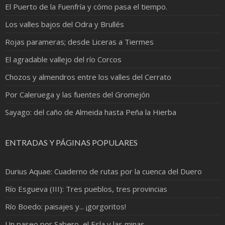
El Puerto de la Fuenfría y cómo pasa el tiempo.
Los valles bajos del Odra y Brullés
Rojas parameras; desde Liceras a Tiermes
El agradable vallejo del río Corcos
Chozos y almendros entre los valles del Cerrato
Por Caleruega y las fuentes del Gromejón
Sayago: del caño de Almeida hasta Peña la Hierba
ENTRADAS Y PÁGINAS POPULARES
Durius Aquae: Cuaderno de rutas por la cuenca del Duero
Río Esgueva (III): Tres pueblos, tres provincias
Río Boedo: paisajes y... ¡gorgoritos!
Un paseo por Sabero, el Esla y las minas.