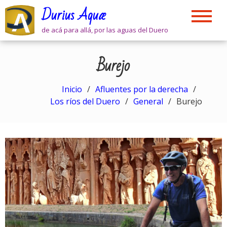
Skip
Durius Aquæ
to
content
de acá para allá, por las aguas del Duero
Burejo
Inicio
Afluentes por la derecha
Los ríos del Duero
General
Burejo