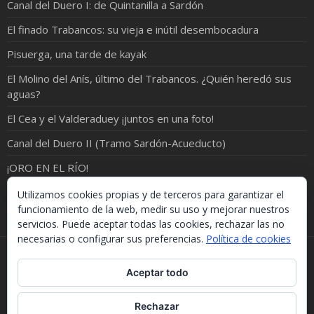
Canal del Duero I: de Quintanilla a Sardón
El finado Trabancos: su vieja e inútil desembocadura
Pisuerga, una tarde de kayak
El Molino del Anís, último del Trabancos. ¿Quién heredó sus
aguas?
El Cea y el Valderaduey ¡juntos en una foto!
Canal del Duero II (Tramo Sardón-Acueducto)
¡ORO EN EL RÍO!
Valle de Valsaín: por donde se hace el Eresma
Utilizamos cookies propias y de terceros para garantizar el
funcionamiento de la web, medir su uso y mejorar nuestros
servicios. Puede aceptar todas las cookies, rechazar las no
necesarias o configurar sus preferencias.
Política de cookies
Si necesitas algo de este blog puedes cogerlo, lo único
Aceptar todo
que te pido es que menciones la procedencia. Gracias.
Should you need something from this blog, just take it.
The only thing I'd ask you is to mention this site. Many
Rechazar