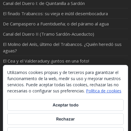
Canal del Duero I: de Quintanilla a Sardón
El finado Trabancos: su vieja e inútil desembocadura
De Campaspero a Fuentidueña; o del páramo al agua
Canal del Duero II (Tramo Sardón-Acueducto)
El Molino del Anís, último del Trabancos. ¿Quién heredó sus
aguas?
El Cea y el Valderaduey ¡juntos en una foto!
¡ORO EN EL RÍO!
Utilizamos cookies propias y de terceros para garantizar el
funcionamiento de la web, medir su uso y mejorar nuestros
servicios. Puede aceptar todas las cookies, rechazar las no
necesarias o configurar sus preferencias.
Política de cookies
Si necesitas algo de este blog puedes cogerlo, lo único
Aceptar todo
que te pido es que menciones la procedencia. Gracias.
Should you need something from this blog, just take it.
The only thing I'd ask you is to mention this site. Many
Rechazar
thanks.