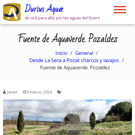
Skip
Durius Aquæ
to
content
de acá para allá, por las aguas del Duero
Fuente de Aquaverde. Pozaldez
Inicio
General
Desde La Seca a Pozal: charcos y lavajos
Fuente de Aquaverde. Pozaldez
Javier
9 marzo, 2024