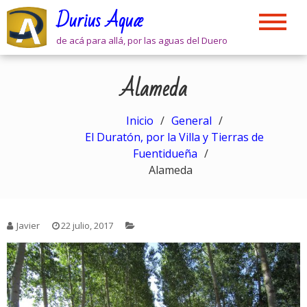
Skip
Durius Aquæ
to
content
de acá para allá, por las aguas del Duero
Alameda
Inicio
General
El Duratón, por la Villa y Tierras de
Fuentidueña
Alameda
Javier
22 julio, 2017