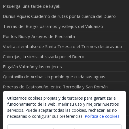
Pisuerga, una tarde de kayak
Durius Aquae: Cuaderno de rutas por la cuenca del Duero
Tierras del Burgo: páramos y vallejos del Valdanzo
Por los Ríos y Arroyos de Piedrahita
Vuelta al embalse de Santa Teresa o el Tormes desbravado
Cabrejas, la sierra abrazada por el Duero
El galán Valimón y las mujeres
Quintanilla de Arriba: Un pueblo que cuida sus aguas
Riberas de Castronuño, entre Torrecilla y San Román
El Cea y el Valderaduey ¡juntos en una foto!
Utilizamos cookies propias y de terceros para garantizar el
funcionamiento de la web, medir su uso y mejorar nuestros
servicios. Puede aceptar todas las cookies, rechazar las no
necesarias o configurar sus preferencias.
Política de cookies
Si necesitas algo de este blog puedes cogerlo, lo único