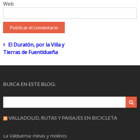
Web
Navegación
El Duratón, por la Villa y
Tierras de Fuentidueña
de
entradas
BUSCA EN ESTE BLOG:
VALLADOLID, RUTAS Y PAISAJES EN BICICLETA
La Valduerna: minas y molinos