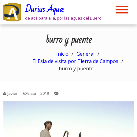
Skip
Durius Aquæ
to
content
de acá para allá, por las aguas del Duero
burro y puente
Inicio
General
El Esla de visita por Tierra de Campos
burro y puente
Javier
9 abril, 2019