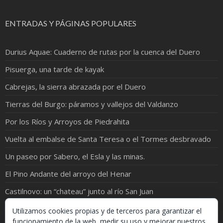
ENTRADAS Y PÁGINAS POPULARES
Durius Aquae: Cuaderno de rutas por la cuenca del Duero
Pisuerga, una tarde de kayak
Cabrejas, la sierra abrazada por el Duero
Tierras del Burgo: páramos y vallejos del Valdanzo
Por los Ríos y Arroyos de Piedrahita
Vuelta al embalse de Santa Teresa o el Tormes desbravado
Un paseo por Sabero, el Esla y las minas.
El Pino Andante del arroyo del Henar
Castilnovo: un “chateau” junto al río San Juan
Campo de Gómara
Utilizamos cookies propias y de terceros para garantizar el
funcionamiento de la web, medir su uso y mejorar nuestros