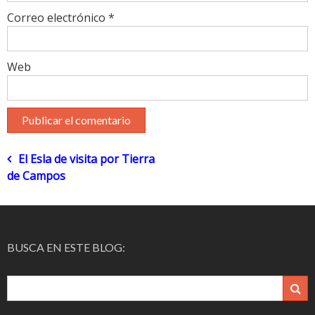
Correo electrónico
*
Web
Navegación
El Esla de visita por Tierra
de Campos
de
entradas
BUSCA EN ESTE BLOG: