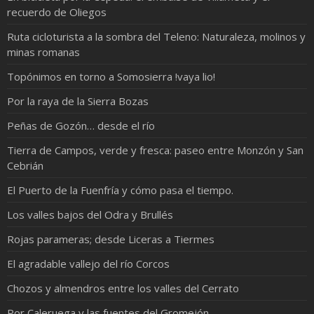
recuerdo de Oliegos
Ruta cicloturista a la sombra del Teleno: Naturaleza, molinos y
minas romanas
Topónimos en torno a Somosierra !vaya lio!
Por la raya de la Sierra Bozas
Peñas de Gozón… desde el río
Tierra de Campos, verde y fresca: paseo entre Monzón y San
Cebrián
El Puerto de la Fuenfría y cómo pasa el tiempo.
Los valles bajos del Odra y Brullés
Rojas parameras; desde Liceras a Tiermes
El agradable vallejo del río Corcos
Chozos y almendros entre los valles del Cerrato
Por Caleruega y las fuentes del Gromejón