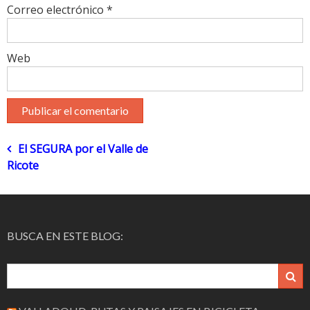
Correo electrónico
*
Web
Navegación
El SEGURA por el Valle de
Ricote
de
entradas
BUSCA EN ESTE BLOG: