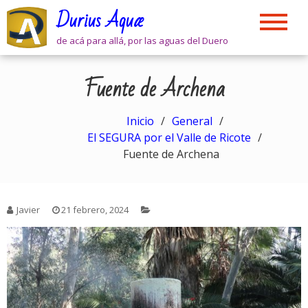
Skip
Durius Aquæ
to
content
de acá para allá, por las aguas del Duero
Fuente de Archena
Inicio
General
El SEGURA por el Valle de Ricote
Fuente de Archena
Javier
21 febrero, 2024