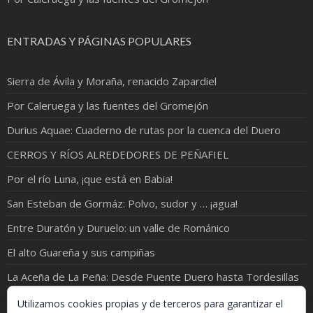
ENTRADAS Y PÁGINAS POPULARES
Sierra de Ávila y Moraña, renacido Zapardiel
Por Caleruega y las fuentes del Gromejón
Durius Aquae: Cuaderno de rutas por la cuenca del Duero
CERROS Y RÍOS ALREDEDORES DE PEÑAFIEL
Por el río Luna, ¡que está en Babia!
San Esteban de Gormáz: Polvo, sudor y … ¡agua!
Entre Duratón y Duruelo: un valle de Románico
El alto Guareña y sus campiñas
La Aceña de La Peña: Desde Puente Duero hasta Tordesillas
Valdemudarra, un cántaro en el Campo de Peñafiel
Utilizamos cookies propias y de terceros para garantizar el