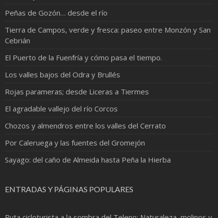
Peñas de Gozón… desde el río
Tierra de Campos, verde y fresca: paseo entre Monzón y San
Cebrián
El Puerto de la Fuenfría y cómo pasa el tiempo.
Los valles bajos del Odra y Brullés
Rojas parameras; desde Liceras a Tiermes
El agradable vallejo del río Corcos
Chozos y almendros entre los valles del Cerrato
Por Caleruega y las fuentes del Gromejón
Sayago: del caño de Almeida hasta Peña la Hierba
ENTRADAS Y PÁGINAS POPULARES
Ruta cicloturista a la sombra del Teleno: Naturaleza, molinos y