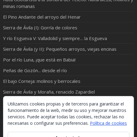
minas romanas
El Pino Andante del arroyo del Henar
Sierra de Ávila (I): Gorría de colores
Y río Esgueva V: Valladolid y siempre… la Esgueva
Sierra de Ávila (y II): Pequeños arroyos, viejas encinas
Por el río Luna, ¡que está en Babia!
Peñas de Gozón... desde el río
El bajo Corneja: molinos y berrocales
Sierra de Ávila y Moraña, renacido Zapardiel
Río Pirón: de Samboal a Peñacarrasquilla
Utilizamos cookies propias y de terceros para garantizar el
funcionamiento de la web, medir su uso y mejorar nuestros
servicios. Puede aceptar todas las cookies, rechazar las no
necesarias o configurar sus preferencias.
Política de cookies
Si necesitas algo de este blog puedes cogerlo, lo único