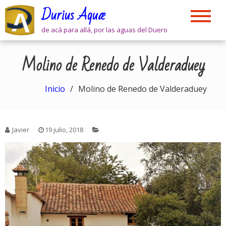
Skip
Durius Aquæ
to
content
de acá para allá, por las aguas del Duero
Molino de Renedo de Valderaduey
Inicio
Molino de Renedo de Valderaduey
Javier
19 julio, 2018