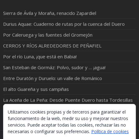
Sierra de Ávila y Moraña, renacido Zapardiel
Durius Aquae: Cuaderno de rutas por la cuenca del Duero
Por Caleruega y las fuentes del Gromejón
CERROS Y RÍOS ALREDEDORES DE PEÑAFIEL
Por el río Luna, ¡que está en Babia!
San Esteban de Gormáz: Polvo, sudor y … ¡agua!
Entre Duratón y Duruelo: un valle de Románico
El alto Guareña y sus campiñas
La Aceña de La Peña: Desde Puente Duero hasta Tordesillas
Atardecer en Simáncas, otoño en España
Utilizamos cookies propias y de terceros para garantizar el
funcionamiento de la web, medir su uso y mejorar nuestros
servicios. Puede aceptar todas las cookies, rechazar las no
necesarias o configurar sus preferencias.
Política de cookies