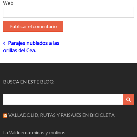
Web
Navegación
Parajes nublados a las
orillas del Cea.
de
entradas
BUSCA EN ESTE BLOG:
VALLADOLID, RUTAS Y PAISAJES EN BICICLETA
La Valduerna: minas y molinos