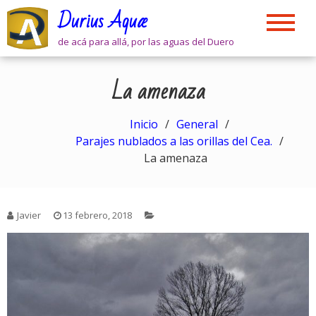
Skip
Durius Aquæ
to
content
de acá para allá, por las aguas del Duero
La amenaza
Inicio
General
Parajes nublados a las orillas del Cea.
La amenaza
Javier
13 febrero, 2018