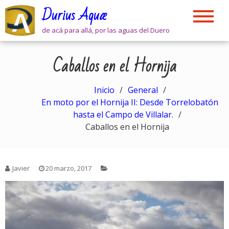
Skip
Durius Aquæ
to
content
de acá para allá, por las aguas del Duero
Caballos en el Hornija
Inicio
General
En moto por el Hornija II: Desde Torrelobatón
hasta el Campo de Villalar.
Caballos en el Hornija
Javier
20 marzo, 2017