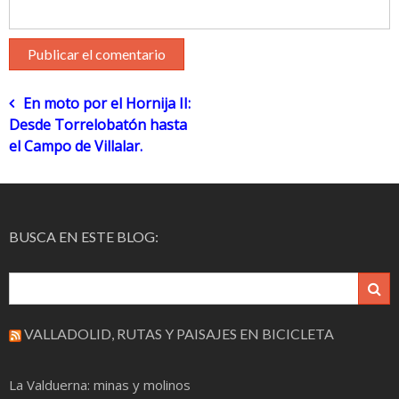
Navegación
En moto por el Hornija II:
Desde Torrelobatón hasta
de
el Campo de Villalar.
entradas
BUSCA EN ESTE BLOG:
VALLADOLID, RUTAS Y PAISAJES EN BICICLETA
La Valduerna: minas y molinos