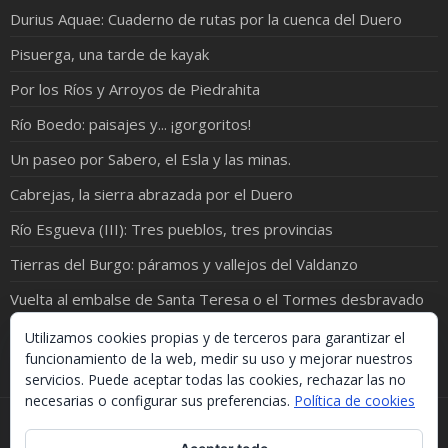
Durius Aquae: Cuaderno de rutas por la cuenca del Duero
Pisuerga, una tarde de kayak
Por los Ríos y Arroyos de Piedrahita
Río Boedo: paisajes y... ¡gorgoritos!
Un paseo por Sabero, el Esla y las minas.
Cabrejas, la sierra abrazada por el Duero
Río Esgueva (III): Tres pueblos, tres provincias
Tierras del Burgo: páramos y vallejos del Valdanzo
Vuelta al embalse de Santa Teresa o el Tormes desbravado
Y río Esgueva V: Valladolid y siempre… la Esgueva
Utilizamos cookies propias y de terceros para garantizar el
funcionamiento de la web, medir su uso y mejorar nuestros
servicios. Puede aceptar todas las cookies, rechazar las no
necesarias o configurar sus preferencias.
Política de cookies
Si necesitas algo de este blog puedes cogerlo, lo único