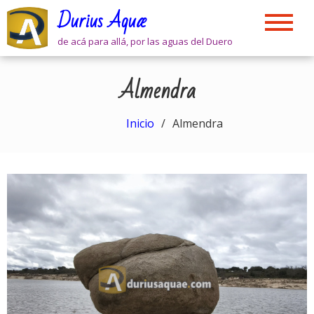
Skip
Durius Aquæ
to
content
de acá para allá, por las aguas del Duero
Almendra
Inicio
Almendra