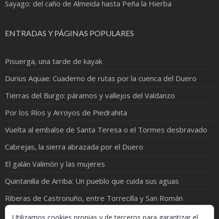
Sayago: del caño de Almeida hasta Peña la Hierba
ENTRADAS Y PÁGINAS POPULARES
Pisuerga, una tarde de kayak
Durius Aquae: Cuaderno de rutas por la cuenca del Duero
Tierras del Burgo: páramos y vallejos del Valdanzo
Por los Ríos y Arroyos de Piedrahita
Vuelta al embalse de Santa Teresa o el Tormes desbravado
Cabrejas, la sierra abrazada por el Duero
El galán Valimón y las mujeres
Quintanilla de Arriba: Un pueblo que cuida sus aguas
Riberas de Castronuño, entre Torrecilla y San Román
El Cea y el Valderaduey ¡juntos en una foto!
Utilizamos cookies propias y de terceros para garantizar el