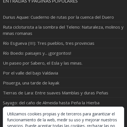
ENTRADAS Y PÁGINAS POPULARES
Durius Aquae: Cuaderno de rutas por la cuenca del Duero
Ruta cicloturista a la sombra del Teleno: Naturaleza, molinos y
minas romanas
Río Esgueva (III): Tres pueblos, tres provincias
Río Boedo: paisajes y... ¡gorgoritos!
Un paseo por Sabero, el Esla y las minas.
Por el valle del bajo Valdavia
Pisuerga, una tarde de kayak
Tierras de Lara: Entre suaves Mamblas y duras Peñas
Sayago: del caño de Almeida hasta Peña la Hierba
Por los Ríos y Arroyos de Piedrahita
Utilizamos cookies propias y de terceros para garantizar el
funcionamiento de la web, medir su uso y mejorar nuestros
servicios. Puede aceptar todas las cookies, rechazar las no