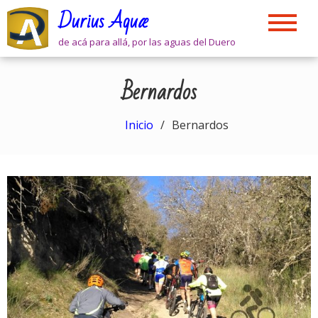
Skip
Durius Aquæ
to
content
de acá para allá, por las aguas del Duero
Bernardos
Inicio
Bernardos