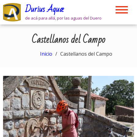
Skip
Durius Aquæ
to
content
de acá para allá, por las aguas del Duero
Castellanos del Campo
Inicio
Castellanos del Campo