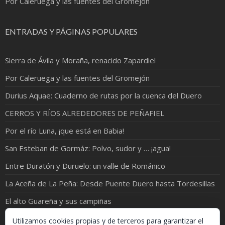
Por Caleruega y las fuentes del Gromejón
ENTRADAS Y PÁGINAS POPULARES
Sierra de Ávila y Moraña, renacido Zapardiel
Por Caleruega y las fuentes del Gromejón
Durius Aquae: Cuaderno de rutas por la cuenca del Duero
CERROS Y RÍOS ALREDEDORES DE PEÑAFIEL
Por el río Luna, ¡que está en Babia!
San Esteban de Gormáz: Polvo, sudor y … ¡agua!
Entre Duratón y Duruelo: un valle de Románico
La Aceña de La Peña: Desde Puente Duero hasta Tordesillas
El alto Guareña y sus campiñas
¡ORO EN EL RÍO!
Utilizamos cookies propias y de terceros para garantizar el