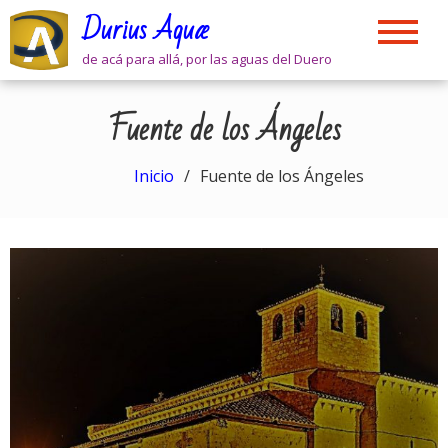
Skip
Durius Aquæ
to
content
de acá para allá, por las aguas del Duero
Fuente de los Ángeles
Inicio
Fuente de los Ángeles