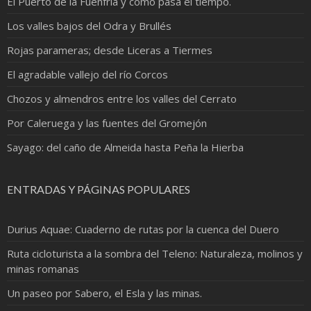
El Puerto de la Fuenfría y cómo pasa el tiempo.
Los valles bajos del Odra y Brullés
Rojas parameras; desde Liceras a Tiermes
El agradable vallejo del río Corcos
Chozos y almendros entre los valles del Cerrato
Por Caleruega y las fuentes del Gromejón
Sayago: del caño de Almeida hasta Peña la Hierba
ENTRADAS Y PÁGINAS POPULARES
Durius Aquae: Cuaderno de rutas por la cuenca del Duero
Ruta cicloturista a la sombra del Teleno: Naturaleza, molinos y
minas romanas
Un paseo por Sabero, el Esla y las minas.