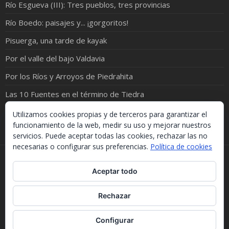
Río Esgueva (III): Tres pueblos, tres provincias
Río Boedo: paisajes y... ¡gorgoritos!
Pisuerga, una tarde de kayak
Por el valle del bajo Valdavia
Por los Ríos y Arroyos de Piedrahita
Las 10 Fuentes en el término de Tiedra
Castrillo de Duero: el pueblo del Empecinado
Utilizamos cookies propias y de terceros para garantizar el
funcionamiento de la web, medir su uso y mejorar nuestros
servicios. Puede aceptar todas las cookies, rechazar las no
necesarias o configurar sus preferencias.
Política de cookies
Si necesitas algo de este blog puedes cogerlo, lo único
Aceptar todo
que te pido es que menciones la procedencia. Gracias.
Should you need something from this blog, just take it.
The only thing I'd ask you is to mention this site. Many
Rechazar
thanks.
WordPress Theme :
Fotography
Configurar