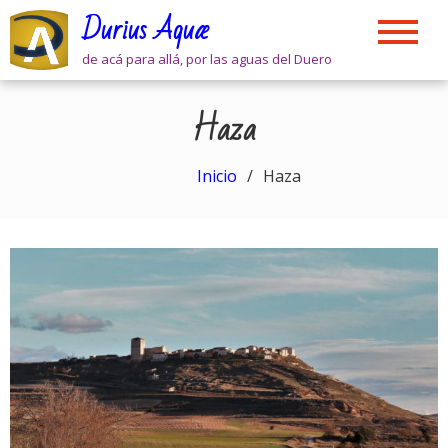
Skip
Durius Aquæ
to
content
de acá para allá, por las aguas del Duero
Haza
Inicio
Haza