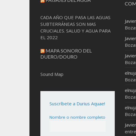
COM
CADA AÑO QUE PASA LAS AGUAS
Javie
SUBTERRÁNEAS SON MAS
Boza
CRUCIALES. SALUD Y AGUA PARA
EL 2022
Javie
Boza
MAPA SONORO DEL
Javie
DUERO/DOURO
Boza
elnuj
Sound Map
Boza
elnuj
Boza
Suscríbete a Durius Aquae!
elnuj
Boza
Nombre o nombre completo
Javie
entre