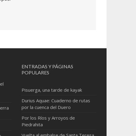
ENTRADAS Y PÁGINAS
POPULARES
el
Pisuerga, una tarde de kayak
Durius Aquae: Cuaderno de rutas
por la cuenca del Duero
erra
Por los Ríos y Arroyos de
Piedrahita
Vuelta al embalse de Santa Teresa
o