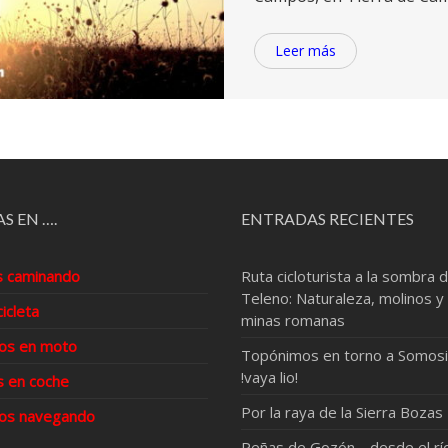
Leer más
S EN ….
ENTRADAS RECIENTES
s caminando
Ruta cicloturista a la sombra d
Teleno: Naturaleza, molinos y
cicleta
minas romanas
os en moto
Topónimos en torno a Somosi
!vaya lio!
s en coche
Por la raya de la Sierra Bozas
os navegando
Peñas de Gozón… desde el rí