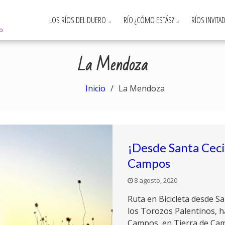
LOS RÍOS DEL DUERO
RÍO ¿CÓMO ESTÁS?
RÍOS INVITA
ro
La Mendoza
Inicio
La Mendoza
¡Desde Santa Ceci
Campos
8 agosto, 2020
Ruta en Bicicleta desde Sa
los Torozos Palentinos, h
Campos, en Tierra de Ca