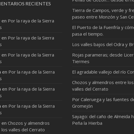
ENTARIOS RECIENTES
Tierra de Campos, verde y fre
paseo entre Monzón y San Ce
r
en
Por la raya de la Sierra
s
El Puerto de la Fuenfría y có
pasa el tiempo.
r
en
Por la raya de la Sierra
s
Los valles bajos del Odra y Br
r
en
Por la raya de la Sierra
Rojas parameras; desde Licer
s
Tiermes
a
en
Por la raya de la Sierra
El agradable vallejo del río Co
s
Chozos y almendros entre los
a
en
Por la raya de la Sierra
valles del Cerrato
s
Por Caleruega y las fuentes d
a
en
Por la raya de la Sierra
Gromejón
s
Sayago: del caño de Almeida 
r
en
Chozos y almendros
Peña la Hierba
 los valles del Cerrato