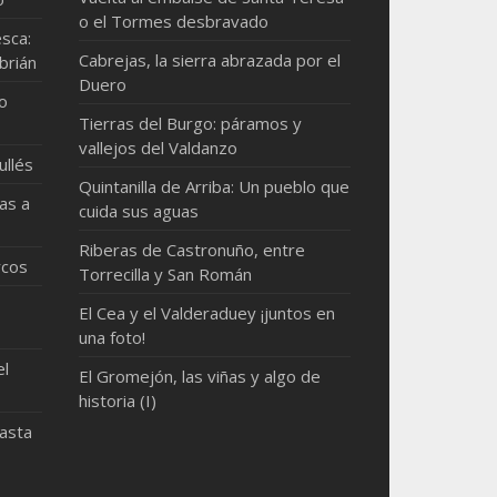
o el Tormes desbravado
sca:
Cabrejas, la sierra abrazada por el
brián
Duero
mo
Tierras del Burgo: páramos y
vallejos del Valdanzo
ullés
Quintanilla de Arriba: Un pueblo que
as a
cuida sus aguas
Riberas de Castronuño, entre
rcos
Torrecilla y San Román
El Cea y el Valderaduey ¡juntos en
una foto!
el
El Gromejón, las viñas y algo de
historia (I)
hasta