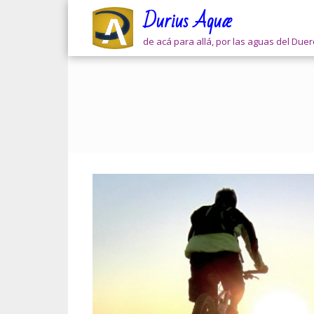
Skip
Durius Aquæ
to
content
de acá para allá, por las aguas del Due