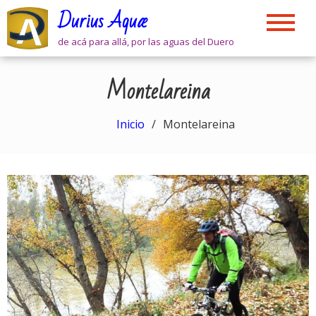
Skip
Durius Aquæ
to
content
de acá para allá, por las aguas del Duero
Montelareina
Inicio
Montelareina