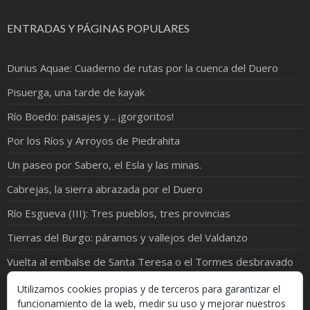
ENTRADAS Y PÁGINAS POPULARES
Durius Aquae: Cuaderno de rutas por la cuenca del Duero
Pisuerga, una tarde de kayak
Río Boedo: paisajes y... ¡gorgoritos!
Por los Ríos y Arroyos de Piedrahita
Un paseo por Sabero, el Esla y las minas.
Cabrejas, la sierra abrazada por el Duero
Río Esgueva (III): Tres pueblos, tres provincias
Tierras del Burgo: páramos y vallejos del Valdanzo
Vuelta al embalse de Santa Teresa o el Tormes desbravado
El Cea y el Valderaduey ¡juntos en una foto!
Utilizamos cookies propias y de terceros para garantizar el
funcionamiento de la web, medir su uso y mejorar nuestros