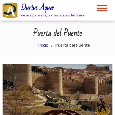
Skip
Durius Aquæ
to
content
de acá para allá, por las aguas del Duero
Puerta del Puente
Inicio
Puerta del Puente