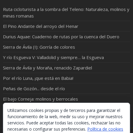
Ruta cicloturista a la sombra del Teleno: Naturaleza, molinos y
minas romanas
El Pino Andante del arroyo del Henar
Durius Aquae: Cuaderno de rutas por la cuenca del Duero
Sierra de Ávila (I): Gorría de colores
Y río Esgueva V: Valladolid y siempre… la Esgueva
Sierra de Ávila y Moraña, renacido Zapardiel
Por el río Luna, ¡que está en Babia!
Peñas de Gozón... desde el río
El bajo Corneja: molinos y berrocales
Río Pirón: de Samboal a Peñacarrasquilla
Utilizamos cookies propias y de terceros para garantizar el
funcionamiento de la web, medir su uso y mejorar nuestros
servicios. Puede aceptar todas las cookies, rechazar las no
necesarias o configurar sus preferencias.
Política de cookies