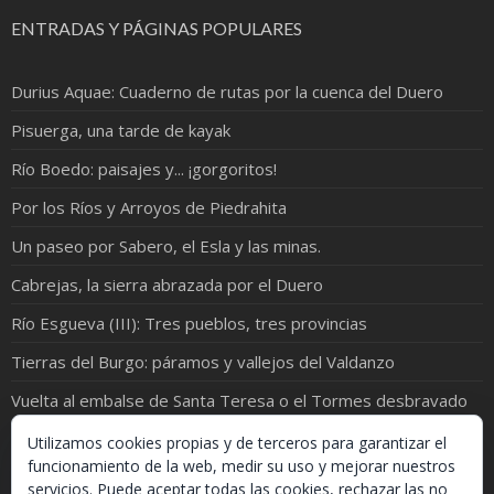
ENTRADAS Y PÁGINAS POPULARES
Durius Aquae: Cuaderno de rutas por la cuenca del Duero
Pisuerga, una tarde de kayak
Río Boedo: paisajes y... ¡gorgoritos!
Por los Ríos y Arroyos de Piedrahita
Un paseo por Sabero, el Esla y las minas.
Cabrejas, la sierra abrazada por el Duero
Río Esgueva (III): Tres pueblos, tres provincias
Tierras del Burgo: páramos y vallejos del Valdanzo
Vuelta al embalse de Santa Teresa o el Tormes desbravado
El Cea y el Valderaduey ¡juntos en una foto!
Utilizamos cookies propias y de terceros para garantizar el
funcionamiento de la web, medir su uso y mejorar nuestros
servicios. Puede aceptar todas las cookies, rechazar las no