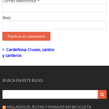
Correo electrónico
*
Web
Navegación
Cardeñosa: Cruces, cantos
y canteros
de
entradas
BUSCA EN ESTE BLOG:
VALLADOLID, RUTAS Y PAISAJES EN BICICLETA