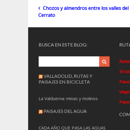
Navegación
Chozos y almendros entre los valles del
Cerrato
de
entradas
BUSCA EN ESTE BLOG:
RUTA
Ruta
En bi
VALLADOLID, RUTAS Y
Pase
PAISAJES EN BICICLETA
Viaje
La Valduerna: minas y molinos
Pase
PAISAJES DEL AGUA
COM
CADA AÑO QUE PASA LAS AGUAS