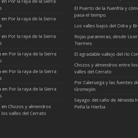
r
en
Por la raya de la Sierra
s
El Puerto de la Fuenfría y có
pasa el tiempo.
r
en
Por la raya de la Sierra
s
Los valles bajos del Odra y Br
r
en
Por la raya de la Sierra
Rojas parameras; desde Licer
s
Tiermes
a
en
Por la raya de la Sierra
El agradable vallejo del río Co
s
Chozos y almendros entre los
a
en
Por la raya de la Sierra
valles del Cerrato
s
Por Caleruega y las fuentes d
a
en
Por la raya de la Sierra
Gromejón
s
Sayago: del caño de Almeida 
r
en
Chozos y almendros
Peña la Hierba
 los valles del Cerrato