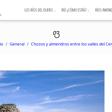
LOS RÍOS DEL DUERO
RÍO ¿CÓMO ESTÁS?
RÍOS INVITA
ro
03
io
General
Chozos y almendros entre los valles del Ce