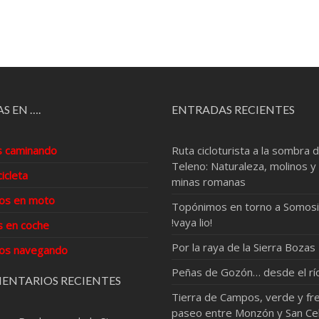
S EN ….
ENTRADAS RECIENTES
s caminando
Ruta cicloturista a la sombra d
Teleno: Naturaleza, molinos y
cicleta
minas romanas
os en moto
Topónimos en torno a Somosi
!vaya lio!
s en coche
Por la raya de la Sierra Bozas
os navegando
Peñas de Gozón… desde el rí
ENTARIOS RECIENTES
Tierra de Campos, verde y fre
paseo entre Monzón y San Ce