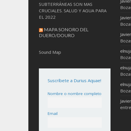
Javie
SUBTERRÁNEAS SON MAS
Boza
CRUCIALES. SALUD Y AGUA PARA
EL 2022
Javie
Boza
MAPA SONORO DEL
Javie
DUERO/DOURO
Boza
elnuj
Sound Map
Boza
elnuj
Boza
Suscríbete a Durius Aquae!
elnuj
Boza
Nombre o nombre completo
Javie
entre
Email