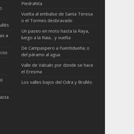
Piedrahita
mo
Vuelta al embalse de Santa Teresa
o el Tormes desbravado
ullés
Un paseo en moto hasta la Raya,
as a
luego a la Raia... y vuelta
De Campaspero a Fuentidueña; o
rcos
del páramo al agua
Valle de Valsaín: por donde se hace
el Eresma
el
Los valles bajos del Odra y Brullés
hasta