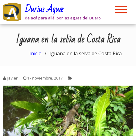
Skip
Durius Aquæ
to
content
de acá para allá, por las aguas del Duero
Iguana en la selva de Costa Rica
Inicio
Iguana en la selva de Costa Rica
Javier
17 noviembre, 2017