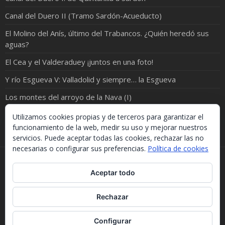
Canal del Duero II (Tramo Sardón-Acueducto)
El Molino del Anís, último del Trabancos. ¿Quién heredó sus
aguas?
El Cea y el Valderaduey ¡juntos en una foto!
Y río Esgueva V: Valladolid y siempre… la Esgueva
Los montes del arroyo de la Nava (I)
Riosvueltos (I): Hacia el encuentro de Yeltes y Huebra
Utilizamos cookies propias y de terceros para garantizar el
funcionamiento de la web, medir su uso y mejorar nuestros
servicios. Puede aceptar todas las cookies, rechazar las no
necesarias o configurar sus preferencias.
Política de cookies
Si necesitas algo de este blog puedes cogerlo, lo único
Aceptar todo
que te pido es que menciones la procedencia. Gracias.
Should you need something from this blog, just take it.
The only thing I'd ask you is to mention this site. Many
Rechazar
thanks.
WordPress Theme :
Fotography
Configurar